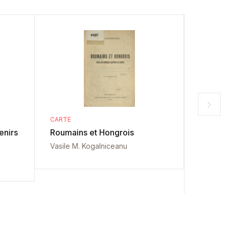
CARTE
CARTE
enirs
Roumains et Hongrois
Bukares
Vasile M. Kogalniceanu
Richard 