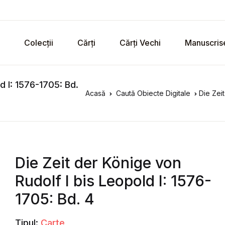
Colecții
Cărți
Cărți Vechi
Manuscris
d I: 1576-1705: Bd.
Acasă
Caută Obiecte Digitale
Die Zeit
Die Zeit der Könige von
Rudolf I bis Leopold I: 1576-
1705: Bd. 4
Tipul:
Carte