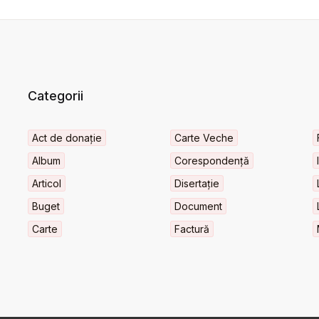
Categorii
Act de donație
Carte Veche
Album
Corespondență
Articol
Disertație
Buget
Document
Carte
Factură