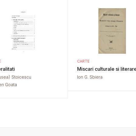
E
CARTE
alitati
Miscari culturale si literar
(Rusea) Stoicescu
Ion G. Sbiera
en Goata