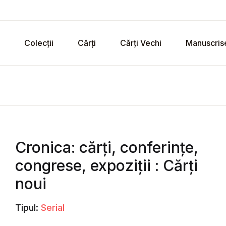
Colecții
Cărți
Cărți Vechi
Manuscris
Cronica: cărți, conferințe,
congrese, expoziții : Cărți
noui
Tipul:
Serial