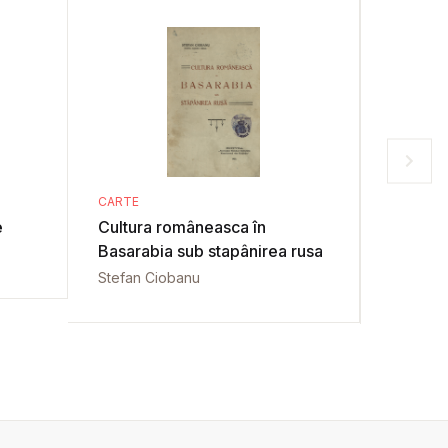
CARTE
CARTE
e
Cultura româneasca în
La Soci
Basarabia sub stapânirea rusa
de Iassy
Stefan Ciobanu
Bénédic