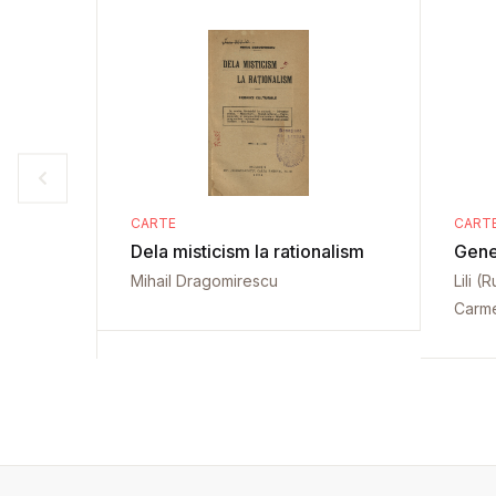
CARTE
CART
Dela misticism la rationalism
Gener
Mihail Dragomirescu
Lili 
Carm