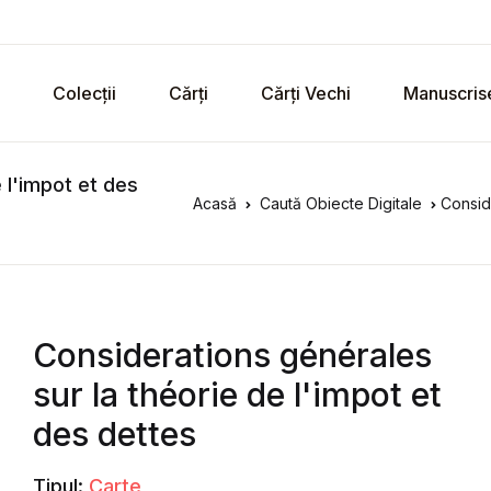
Colecții
Cărți
Cărți Vechi
Manuscris
 l'impot et des
Acasă
Caută Obiecte Digitale
Conside
Considerations générales
sur la théorie de l'impot et
des dettes
Tipul:
Carte