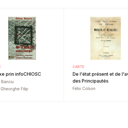
E
CARTE
xe prin infoCHIOSC
De l'état présent et de l'a
des Principautés
 Banciu
Félix Colson
n Gheorghe Filip