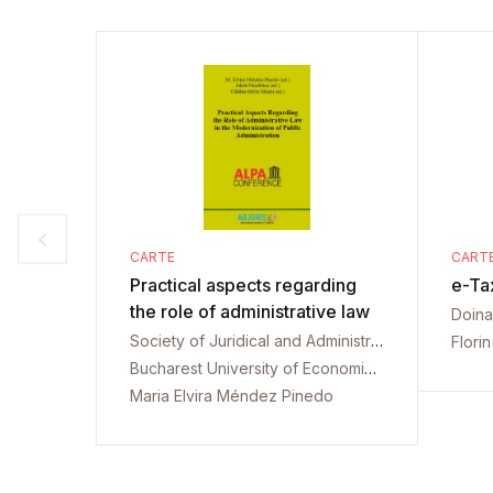
CARTE
CART
Practical aspects regarding
e-Ta
the role of administrative law
Doina
Society of Juridical and Administrative Science. International conference. 2. 2019. Bucharest
Flori
Bucharest University of Economic Studies. Law Department. International conference. 2. 2019. Bucharest
Maria Elvira Méndez Pinedo