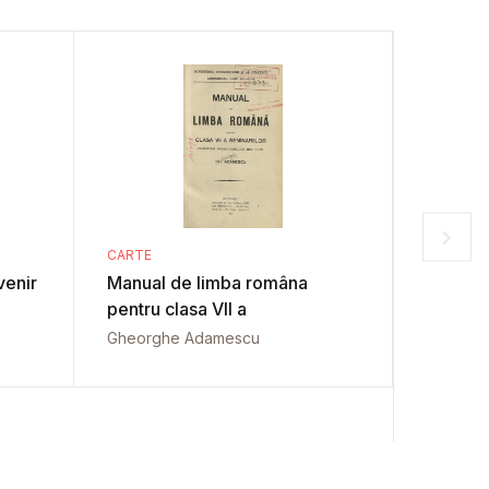
CARTE
CARTE
venir
Manual de limba româna
Manual
pentru clasa VII a
Gheorgh
Gheorghe Adamescu