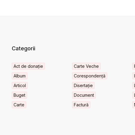
Categorii
Act de donație
Carte Veche
Album
Corespondență
Articol
Disertație
Buget
Document
Carte
Factură