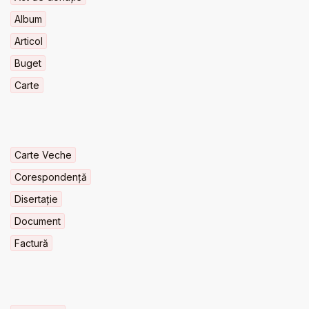
Album
Articol
Buget
Carte
Carte Veche
Corespondență
Disertație
Document
Factură