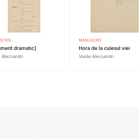
SCRIS
MANUSCRIS
gment dramatic]
Hora de la culesul viei
e Alecsandri
Vasile Alecsandri