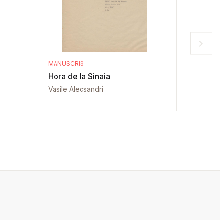
MANUSCRIS
MANUSCR
Hora de la Sinaia
Sfințire
de Arg
Vasile Alecsandri
Vasile A