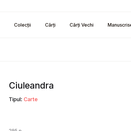
Colecții
Cărți
Cărți Vechi
Manuscris
Ciuleandra
Tipul:
Carte