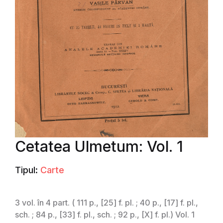
Cetatea Ulmetum: Vol. 1
Tipul:
Carte
3 vol. în 4 part. ( 111 p., [25] f. pl. ; 40 p., [17] f. pl.,
sch. ; 84 p., [33] f. pl., sch. ; 92 p., [X] f. pl.) Vol. 1