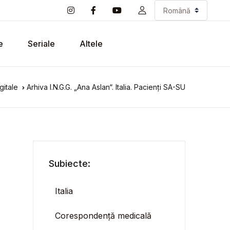
e
Seriale
Altele
gitale
Arhiva I.N.G.G. „Ana Aslan“. Italia. Pacienți SA-SU
Subiecte:
Italia
Corespondență medicală