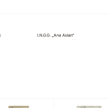
:
I.N.G.G. „Ana Aslan“