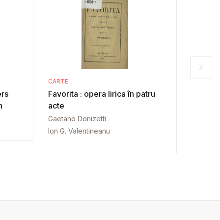
CARTE
CARTE
ers
Favorita : opera lirica în patru
Michelangelo 
n
acte
Erkläru
Mensc
Gaetano Donizetti
Carl Just
Ion G. Valentineanu