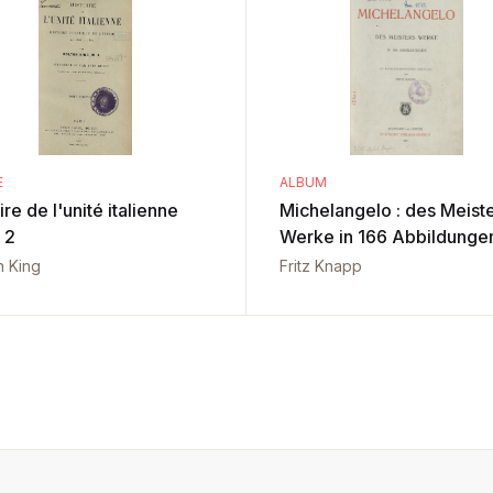
E
ALBUM
ire de l'unité italienne
Michelangelo : des Meist
 2
Werke in 166 Abbildunge
n King
Fritz Knapp