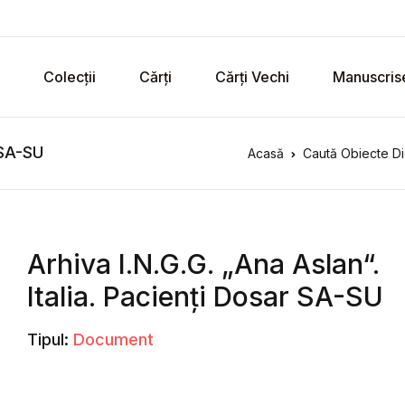
Colecții
Cărți
Cărți Vechi
Manuscris
 SA-SU
Acasă
Caută Obiecte Di
Arhiva I.N.G.G. „Ana Aslan“.
Italia. Pacienți Dosar SA-SU
Tipul:
Document