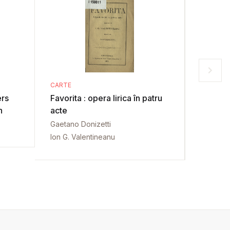
CARTE
CARTE
ers
Favorita : opera lirica în patru
Michelangelo 
n
acte
Erkläru
Mensc
Gaetano Donizetti
Carl Just
Ion G. Valentineanu