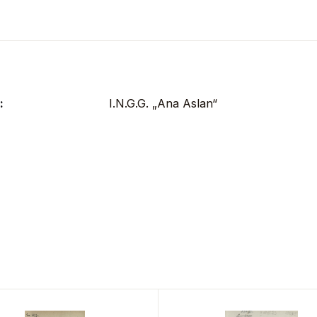
:
I.N.G.G. „Ana Aslan“