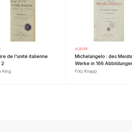
E
ALBUM
ire de l'unité italienne
Michelangelo : des Meist
 2
Werke in 166 Abbildunge
n King
Fritz Knapp