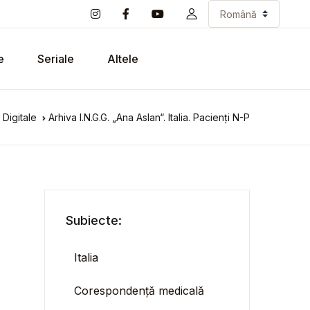
e
Seriale
Altele
Digitale
Arhiva I.N.G.G. „Ana Aslan“. Italia. Pacienți N-P
Subiecte:
Italia
Corespondență medicală