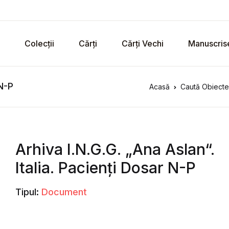
Colecții
Cărți
Cărți Vechi
Manuscris
 N-P
Acasă
Caută Obiecte 
Arhiva I.N.G.G. „Ana Aslan“.
Italia. Pacienți Dosar N-P
Tipul:
Document