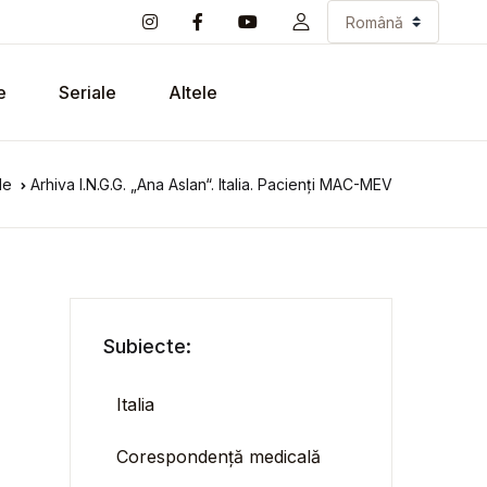
e
Seriale
Altele
le
Arhiva I.N.G.G. „Ana Aslan“. Italia. Pacienți MAC-MEV
Subiecte:
Italia
Corespondență medicală