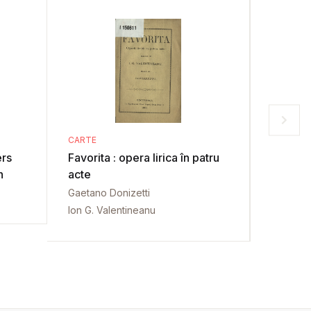
CARTE
CARTE
ers
Favorita : opera lirica în patru
Michelangelo 
n
acte
Erkläru
Mensc
Gaetano Donizetti
Carl Just
Ion G. Valentineanu