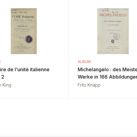
E
ALBUM
ire de l'unité italienne
Michelangelo : des Meist
 2
Werke in 166 Abbildunge
n King
Fritz Knapp