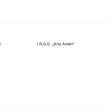
:
I.N.G.G. „Ana Aslan“