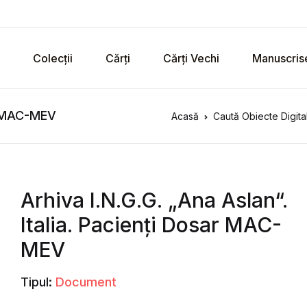
Colecții
Cărți
Cărți Vechi
Manuscris
ți MAC-MEV
Acasă
Caută Obiecte Digita
Arhiva I.N.G.G. „Ana Aslan“.
Italia. Pacienți Dosar MAC-
MEV
Tipul:
Document