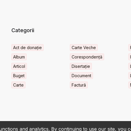
Categorii
Act de donație
Carte Veche
Album
Corespondență
Articol
Disertație
Buget
Document
Carte
Factură
nctions and analytics. By continuing to use our site, you 