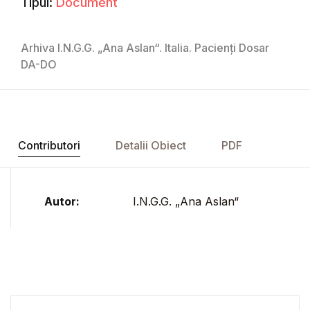
Tipul:
Document
Arhiva I.N.G.G. „Ana Aslan“. Italia. Pacienți Dosar
DA-DO
Contributori
Detalii Obiect
PDF
Autor:
I.N.G.G. „Ana Aslan“