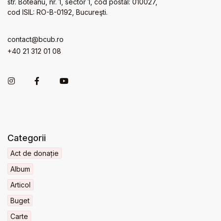
str. Boteanu, nr. 1, sector 1, cod postal: 010027,
cod ISIL: RO-B-0192, Bucureşti.
contact@bcub.ro
+40 21 312 01 08
Categorii
Act de donație
Album
Articol
Buget
Carte