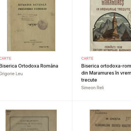
CARTE
CARTE
Biserica Ortodoxa Româna
Biserica ortodoxa-ro
din Maramures în vrem
Grigorie Leu
trecute
Simeon Reli