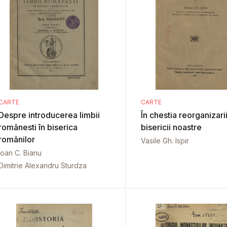
CARTE
CARTE
Despre introducerea limbii
În chestia reorganizari
românesti în biserica
bisericii noastre
românilor
Vasile Gh. Ispir
Ioan C. Bianu
Dimitrie Alexandru Sturdza