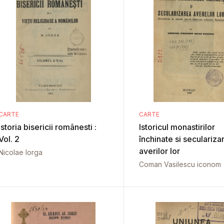
CARTE
CARTE
Istoria bisericii românesti :
Istoricul monastirilor
Vol. 2
închinate si seculariza
averilor lor
Nicolae Iorga
Coman Vasilescu iconom