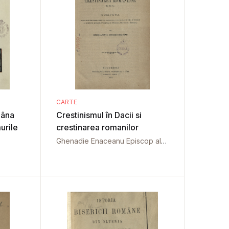
CARTE
mâna
Crestinismul în Dacii si
urile
crestinarea romanilor
Ghenadie Enaceanu Episcop al Rîmnicului Noul Severin