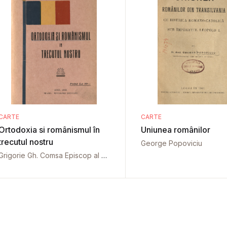
CARTE
CARTE
Ortodoxia si românismul în
Uniunea românilor
trecutul nostru
George Popoviciu
Grigorie Gh. Comsa Episcop al Aradului