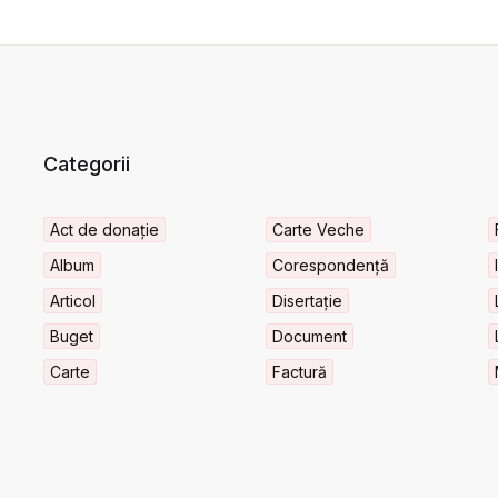
Categorii
Act de donație
Carte Veche
Album
Corespondență
Articol
Disertație
Buget
Document
Carte
Factură