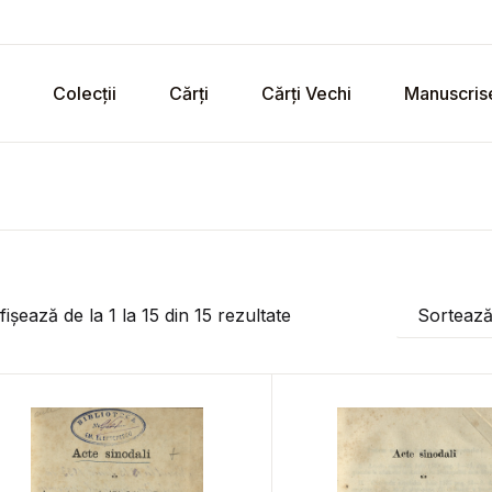
Colecții
Cărți
Cărți Vechi
Manuscris
fișează de la
1
la
15
din
15
rezultate
Sorteaz