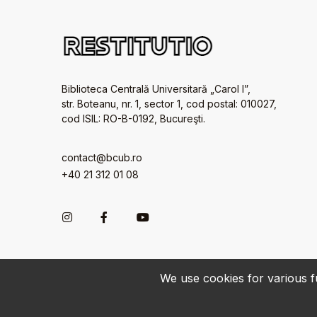
Biblioteca Centrală Universitară „Carol I”,
str. Boteanu, nr. 1, sector 1, cod postal: 010027,
cod ISIL: RO-B-0192, Bucureşti.
contact@bcub.ro
+40 21 312 01 08
We use cookies for various fu
© 2022-2026 • BCU „Carol I” - All rights reserved.