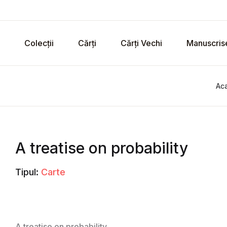
Colecții
Cărți
Cărți Vechi
Manuscris
Ac
A treatise on probability
Tipul:
Carte