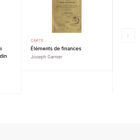
CARTE
CARTE
i
Éléments de finances
Arenda 
 din
Joseph Garnier
Ioan C. Fil