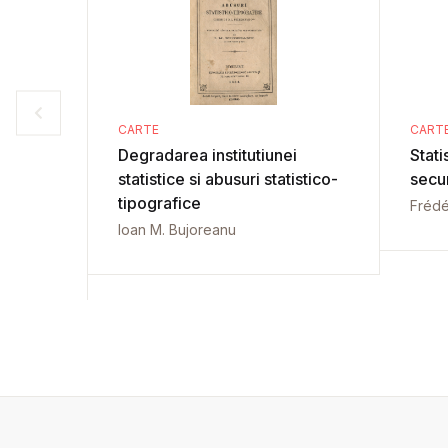
CARTE
CART
Degradarea institutiunei
Stati
statistice si abusuri statistico-
secu
tipografice
Frédé
Ioan M. Bujoreanu