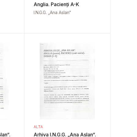
Anglia. Pacienți A-K
I.N.G.G. „Ana Aslan“
ALTA
lan“.
Arhiva I.N.G.G. „Ana Aslan“.