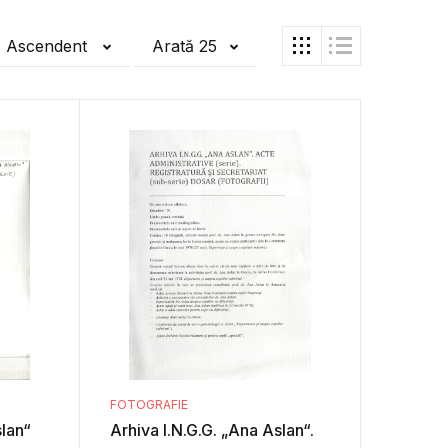
ă Ascendent
Arată 25
FOTOGRAFIE
slan“
Arhiva I.N.G.G. „Ana Aslan“.