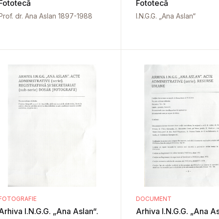
Fototecă
Fototecă
Prof. dr. Ana Aslan 1897-1988
I.N.G.G. „Ana Aslan“
FOTOGRAFIE
DOCUMENT
Arhiva I.N.G.G. „Ana Aslan“.
Arhiva I.N.G.G. „Ana As