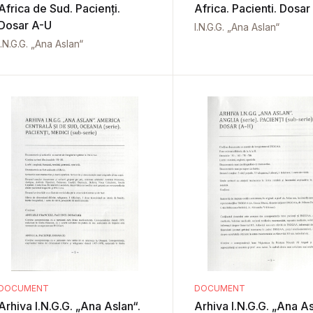
Africa de Sud. Pacienți.
Africa. Pacienti. Dosar
Dosar A-U
I.N.G.G. „Ana Aslan“
I.N.G.G. „Ana Aslan“
DOCUMENT
DOCUMENT
Arhiva I.N.G.G. „Ana Aslan“.
Arhiva I.N.G.G. „Ana As