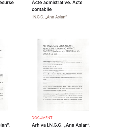
Resurse
Acte admistrative. Acte
contabile
I.N.G.G. „Ana Aslan“
DOCUMENT
lan“.
Arhiva I.N.G.G. „Ana Aslan“.