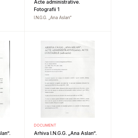
Acte administrative.
Fotografii 1
I.N.G.G. „Ana Aslan“
DOCUMENT
lan“.
Arhiva I.N.G.G. „Ana Aslan“.