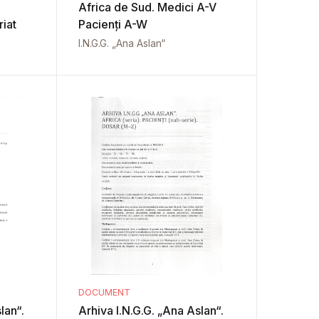
Africa de Sud. Medici A-V
riat
Pacienți A-W
I.N.G.G. „Ana Aslan“
DOCUMENT
lan“.
Arhiva I.N.G.G. „Ana Aslan“.