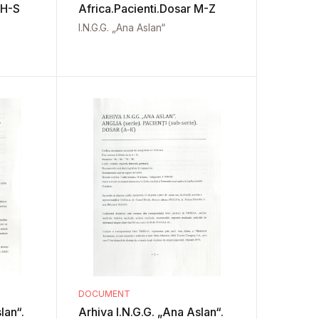
 H-S
Africa.Pacienti.Dosar M-Z
I.N.G.G. „Ana Aslan“
DOCUMENT
lan“.
Arhiva I.N.G.G. „Ana Aslan“.