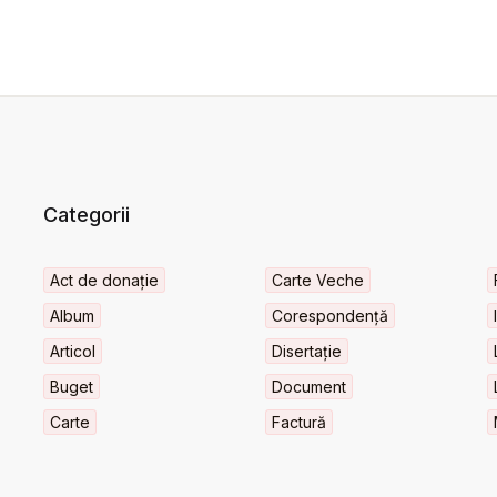
Categorii
Act de donație
Carte Veche
Album
Corespondență
Articol
Disertație
Buget
Document
Carte
Factură