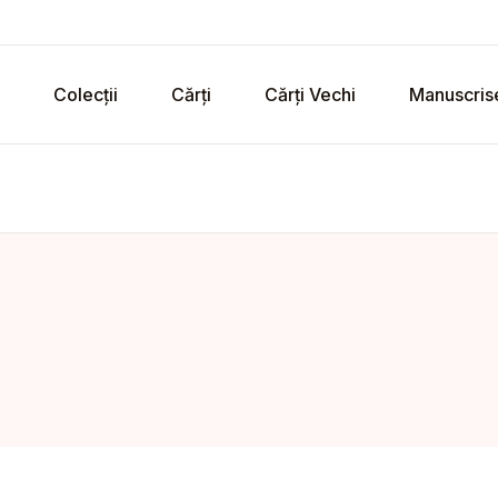
Colecții
Cărți
Cărți Vechi
Manuscris