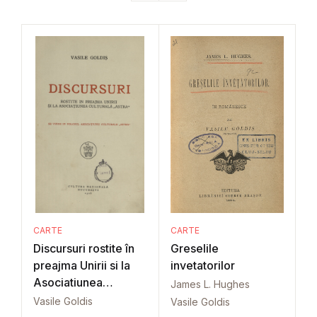
CARTE
CARTE
Discursuri rostite în
Greselile
preajma Unirii si la
invetatorilor
Asociatiunea
James L. Hughes
culturala Astra
Vasile Goldis
Vasile Goldis