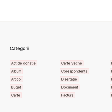
Categorii
Act de donație
Carte Veche
Album
Corespondență
Articol
Disertație
Buget
Document
Carte
Factură