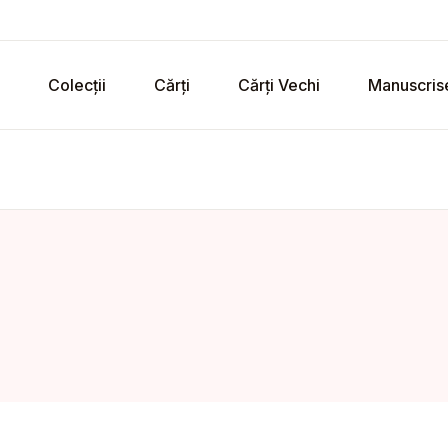
Colecții
Cărți
Cărți Vechi
Manuscris