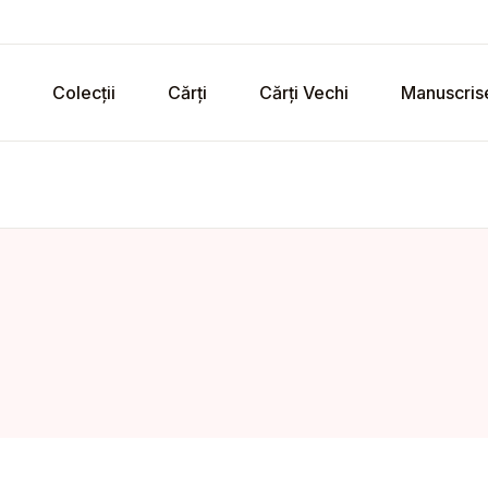
Colecții
Cărți
Cărți Vechi
Manuscris