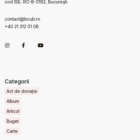
cod ISIL: RO-B-0192, Bucureşti.
contact@bcub.ro
+40 21 312 01 08
Categorii
Act de donație
Album
Articol
Buget
Carte