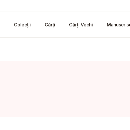
Colecții
Cărți
Cărți Vechi
Manuscris