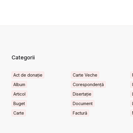
Categorii
Act de donație
Carte Veche
Album
Corespondență
Articol
Disertație
Buget
Document
Carte
Factură