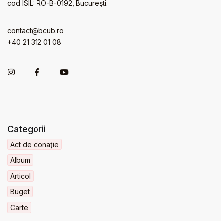
cod ISIL: RO-B-0192, Bucureşti.
contact@bcub.ro
+40 21 312 01 08
Categorii
Act de donație
Album
Articol
Buget
Carte