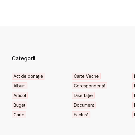
Categorii
Act de donație
Carte Veche
Album
Corespondență
Articol
Disertație
Buget
Document
Carte
Factură