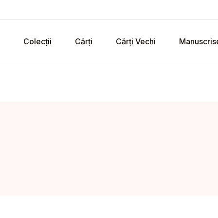
Colecții
Cărți
Cărți Vechi
Manuscris