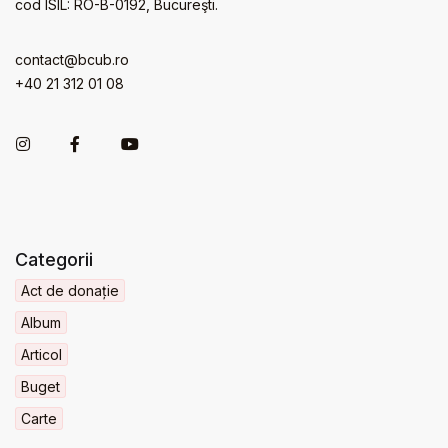
cod ISIL: RO-B-0192, Bucureşti.
contact@bcub.ro
+40 21 312 01 08
Categorii
Act de donație
Album
Articol
Buget
Carte