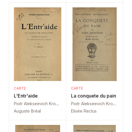
CARTE
CARTE
L'Entr'aide
La conquete du pain
Piotr Alekseevich Kropotkin
Piotr Alekseevich Kropotkin
Auguste Bréal
Elisée Reclus