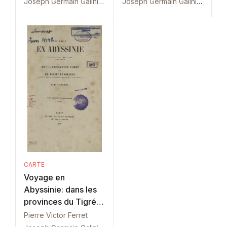
Joseph Germain Galinier
Joseph Germain Galinier
CARTE
Voyage en
Abyssinie: dans les
provinces du Tigré:
Tom. 3
Pierre Victor Ferret