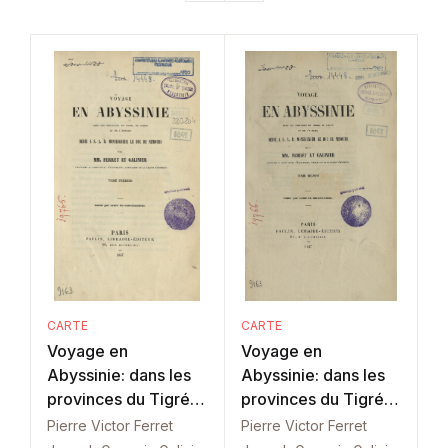
CARTE
CARTE
Voyage en
Voyage en
Abyssinie: dans les
Abyssinie: dans les
provinces du Tigré:
provinces du Tigré:
Tom. 1
Tom. 2
Pierre Victor Ferret
Pierre Victor Ferret