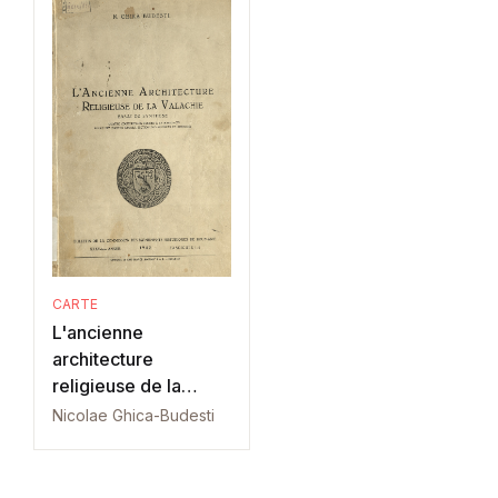
CARTE
L'ancienne
architecture
religieuse de la
Valachie
Nicolae Ghica-Budesti