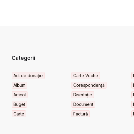
Categorii
Act de donație
Carte Veche
Album
Corespondență
Articol
Disertație
Buget
Document
Carte
Factură