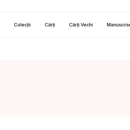
Colecții
Cărți
Cărți Vechi
Manuscris