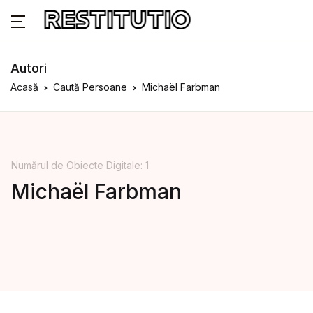
Autori
Acasă
Caută Persoane
Michaël Farbman
Numărul de Obiecte Digitale: 1
Michaël Farbman