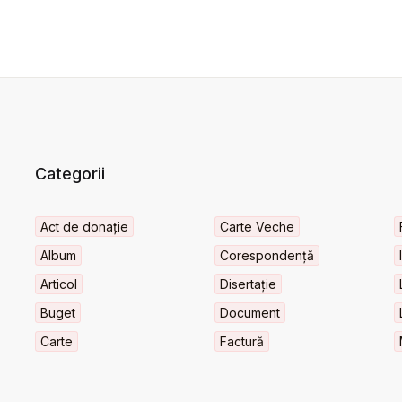
Categorii
Act de donație
Carte Veche
Album
Corespondență
Articol
Disertație
Buget
Document
Carte
Factură