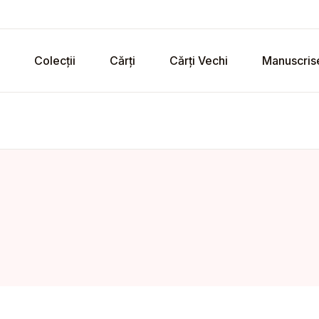
Colecții
Cărți
Cărți Vechi
Manuscris