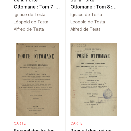
Ottomane : Tom 7 :
Ottomane : Tom 8 :
France
France
Ignace de Testa
Ignace de Testa
Léopold de Testa
Léopold de Testa
Alfred de Testa
Alfred de Testa
CARTE
CARTE
Recueil des traites
Recueil des traites