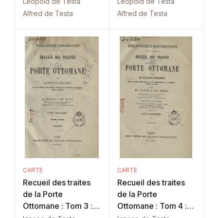
Léopold de Testa
Léopold de Testa
Alfred de Testa
Alfred de Testa
CARTE
CARTE
Recueil des traites
Recueil des traites
de la Porte
de la Porte
Ottomane : Tom 3 :
Ottomane : Tom 4 :
France
France