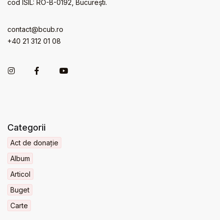
cod ISIL: RO-B-0192, Bucureşti.
contact@bcub.ro
+40 21 312 01 08
Categorii
Act de donație
Album
Articol
Buget
Carte