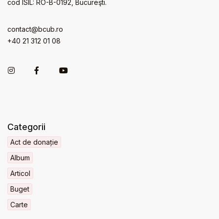
cod ISIL: RO-B-0192, Bucureşti.
contact@bcub.ro
+40 21 312 01 08
Categorii
Act de donație
Album
Articol
Buget
Carte