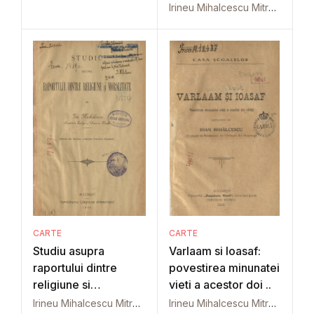
Irineu Mihalcescu Mitropolit al Moldovei si Sucevei
CARTE
CARTE
Studiu asupra
Varlaam si Ioasaf:
raportului dintre
povestirea minunatei
religiune si
vieti a acestor doi ..
moralitate
Irineu Mihalcescu Mitropolit al Moldovei si Sucevei
Irineu Mihalcescu Mitropolit al Moldovei si Sucevei