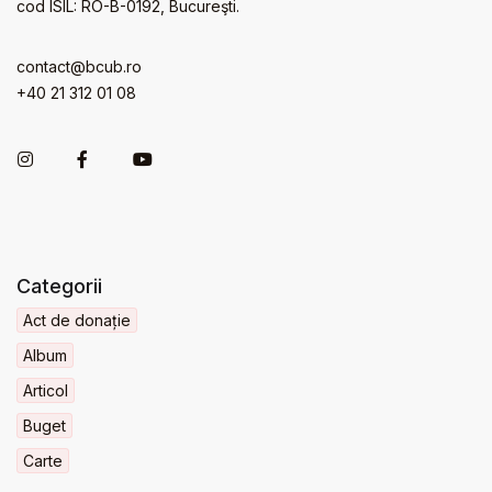
cod ISIL: RO-B-0192, Bucureşti.
contact@bcub.ro
+40 21 312 01 08
Categorii
Act de donație
Album
Articol
Buget
Carte