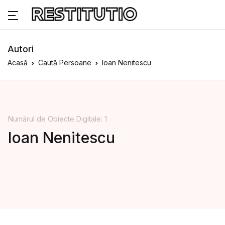
Autori
Acasă
Caută Persoane
Ioan Nenitescu
Numărul de Obiecte Digitale: 1
Ioan Nenitescu