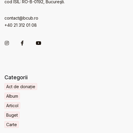
cod ISIL: RO-B-0192, Bucureşti.
contact@bcub.ro
+40 21 312 01 08
Categorii
Act de donație
Album
Articol
Buget
Carte