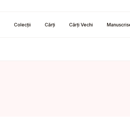
Colecții
Cărți
Cărți Vechi
Manuscris