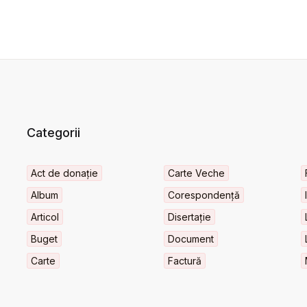
Categorii
Act de donație
Carte Veche
Album
Corespondență
Articol
Disertație
Buget
Document
Carte
Factură