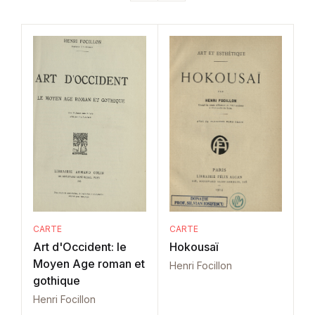
CARTE
CARTE
Art d'Occident: le
Hokousaï
Moyen Age roman et
Henri Focillon
gothique
Henri Focillon