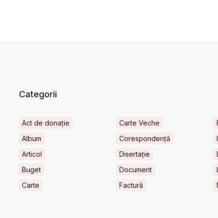
Categorii
Act de donație
Carte Veche
Album
Corespondență
Articol
Disertație
Buget
Document
Carte
Factură