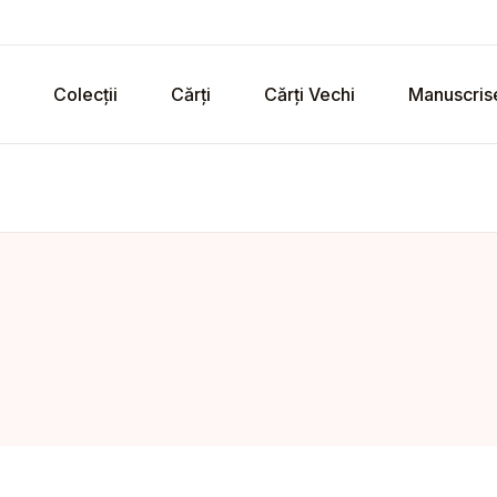
Colecții
Cărți
Cărți Vechi
Manuscris