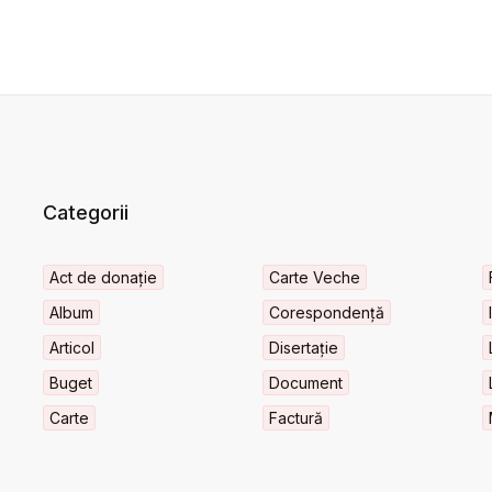
Categorii
Act de donație
Carte Veche
Album
Corespondență
Articol
Disertație
Buget
Document
Carte
Factură