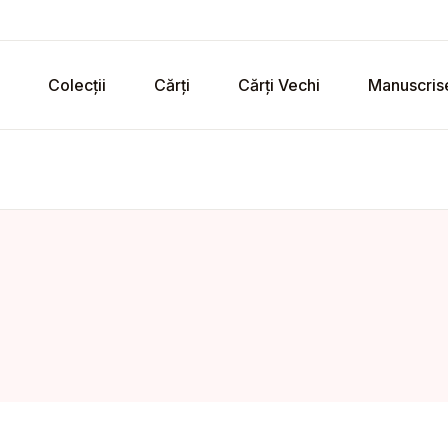
Colecții
Cărți
Cărți Vechi
Manuscris