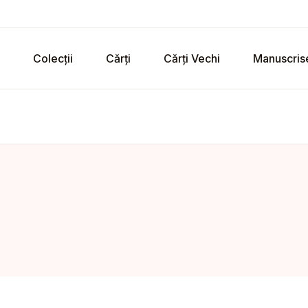
Colecții
Cărți
Cărți Vechi
Manuscris