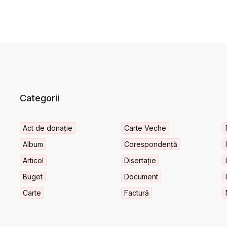
Categorii
Act de donație
Carte Veche
Album
Corespondență
Articol
Disertație
Buget
Document
Carte
Factură