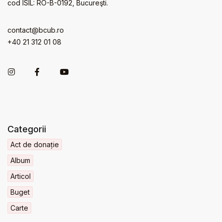
cod ISIL: RO-B-0192, Bucureşti.
contact@bcub.ro
+40 21 312 01 08
Categorii
Act de donație
Album
Articol
Buget
Carte