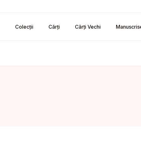
Colecții
Cărți
Cărți Vechi
Manuscris