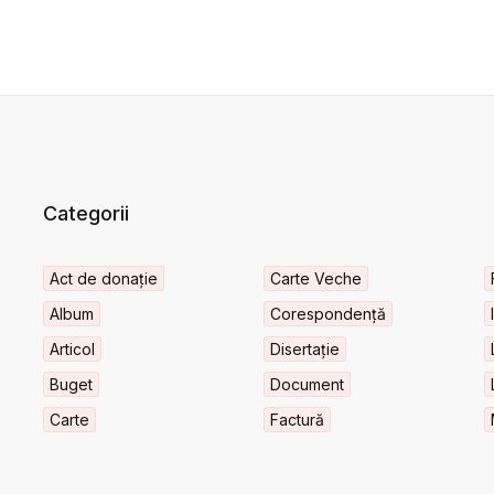
Categorii
Act de donație
Carte Veche
Album
Corespondență
Articol
Disertație
Buget
Document
Carte
Factură