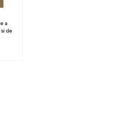
re a
 si de