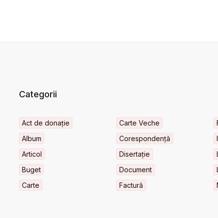
Categorii
Act de donație
Carte Veche
Album
Corespondență
Articol
Disertație
Buget
Document
Carte
Factură