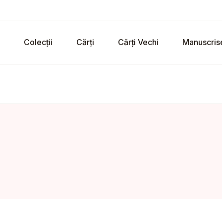
Colecții
Cărți
Cărți Vechi
Manuscris