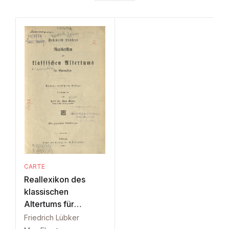
CARTE
Reallexikon des
klassischen
Altertums für
Gymnasien
Friedrich Lübker