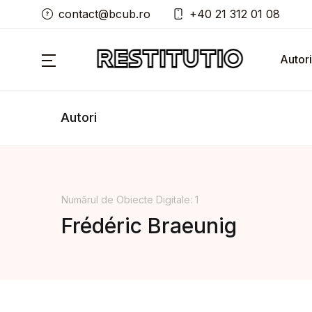
contact@bcub.ro
+40 21 312 01 08
Autori
Autori
Numărul de Obiecte Digitale: 1
Frédéric Braeunig