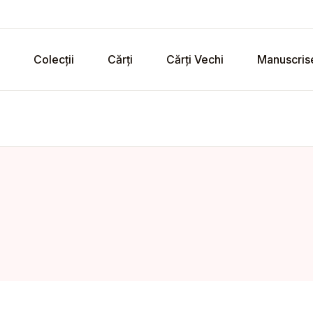
Colecții
Cărți
Cărți Vechi
Manuscris