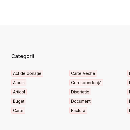
Categorii
Act de donație
Carte Veche
Album
Corespondență
Articol
Disertație
Buget
Document
Carte
Factură