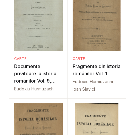
CARTE
CARTE
Documente
Fragmente din istoria
privitoare la istoria
românilor Vol. 1
românilor Vol. 9,
Eudoxiu Hurmuzachi
Part. 2
Eudoxiu Hurmuzachi
Ioan Slavici