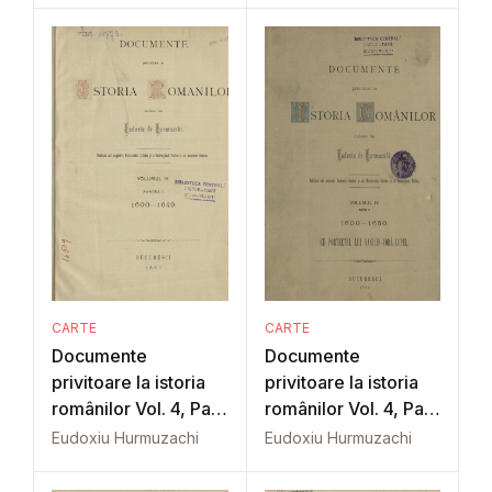
CARTE
CARTE
Documente
Documente
privitoare la istoria
privitoare la istoria
românilor Vol. 4, Part.
românilor Vol. 4, Part.
1
2
Eudoxiu Hurmuzachi
Eudoxiu Hurmuzachi