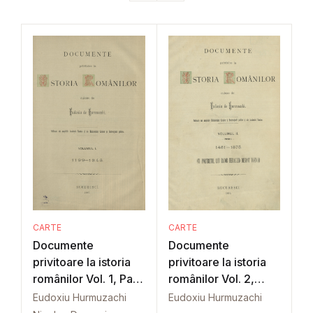
CARTE
CARTE
Documente
Documente
privitoare la istoria
privitoare la istoria
românilor Vol. 1, Part.
românilor Vol. 2,
1
Part. 1
Eudoxiu Hurmuzachi
Eudoxiu Hurmuzachi