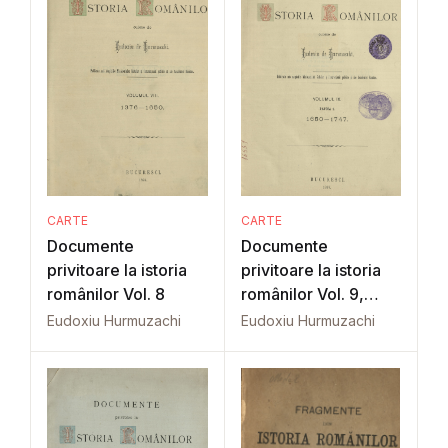
CARTE
CARTE
Documente
Documente
privitoare la istoria
privitoare la istoria
românilor Vol. 8
românilor Vol. 9,
Part. 1
Eudoxiu Hurmuzachi
Eudoxiu Hurmuzachi