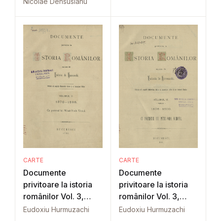
Nicolae Densusianu
CARTE
CARTE
Documente
Documente
privitoare la istoria
privitoare la istoria
românilor Vol. 3,
românilor Vol. 3,
Part. 1
Part. 2
Eudoxiu Hurmuzachi
Eudoxiu Hurmuzachi