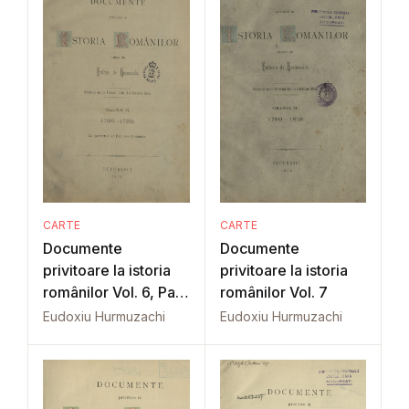
CARTE
CARTE
Documente
Documente
privitoare la istoria
privitoare la istoria
românilor Vol. 6, Part.
românilor Vol. 7
1
Eudoxiu Hurmuzachi
Eudoxiu Hurmuzachi