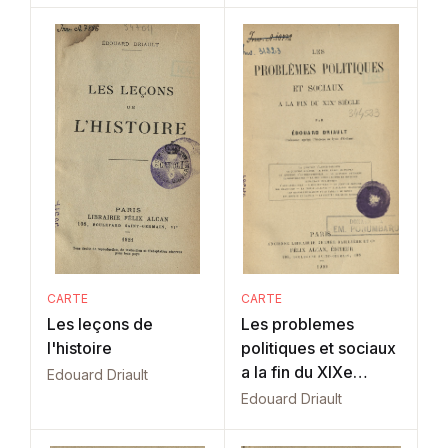
CARTE
CARTE
Les leçons de
Les problemes
l'histoire
politiques et sociaux
a la fin du XIXe
Edouard Driault
siecle
Edouard Driault