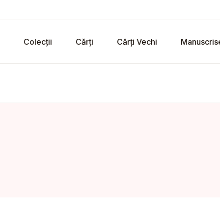
Colecții
Cărți
Cărți Vechi
Manuscris