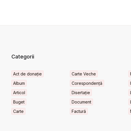
Categorii
Act de donație
Carte Veche
Album
Corespondență
Articol
Disertație
Buget
Document
Carte
Factură