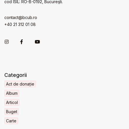
cod ISIL: RO-B-0192, Bucureşti.
contact@bcub.ro
+40 21 312 01 08
Categorii
Act de donație
Album
Articol
Buget
Carte